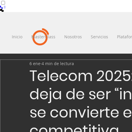
Inicio
MasterClass
Nosotros
Servicios
Plataf
6 ene
4 min de lectura
Telecom 2025:
deja de ser “i
se convierte 
competitiva