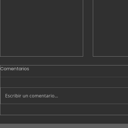
Comentarios
Escribir un comentario...
La planta que entrena a
El espectr
sus propios robots: el
las telecos