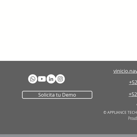
vinicio
.na
+52
+52
Solicita tu Demo
© APPLIANCE TECHN
Proud