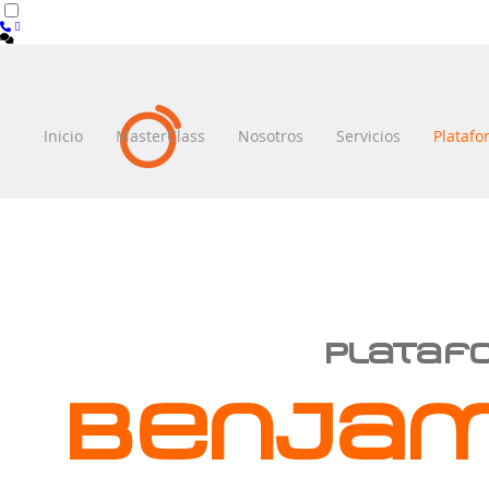
Inicio
MasterClass
Nosotros
Servicios
Plataf
Plataf
Benjam