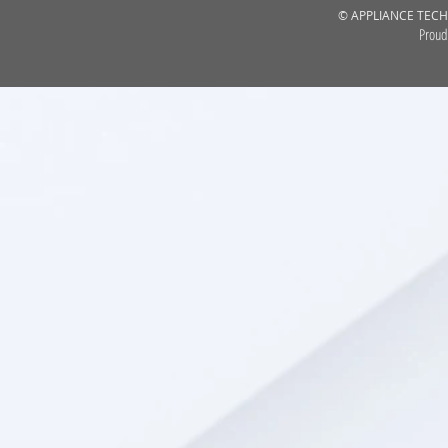
© APPLIANCE TECHN
Proud